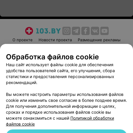
О проекте
Новости проекта
Размещение рекламы
Медицинский маркетинг
Публичный договор
Обработка файлов cookie
Пользовательское соглашение
Способы оплаты
Наш сайт использует файлы cookie для обеспечения
Вакансии
Партнеры
удобства пользователей сайта, его улучшения, сбора
Написать руководителю 103.by
статистики и предоставления персонализированных
Написать в поддержку
рекомендаций.
Персональные настройки cookie
Вы можете настроить параметры использования файлов
Обработка персональных данных
cookie или изменить свое согласие в более позднее время.
Для получения дополнительной информации о целях,
сроках и порядке использования файлов cookie вы
можете ознакомиться с нашей
Политикой обработки
файлов cookie