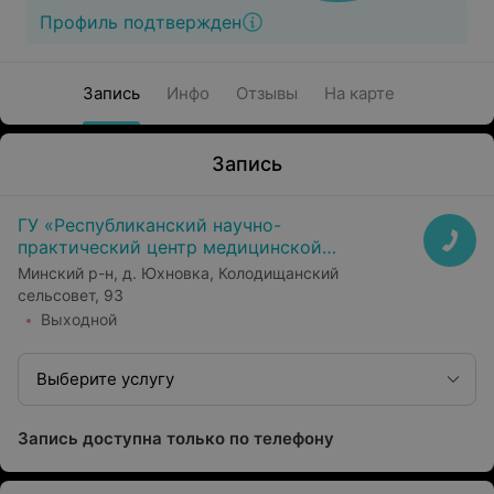
Профиль подтвержден
Запись
Инфо
Отзывы
На карте
Запись
ГУ «Республиканский научно-
практический центр медицинской
экспертизы и реабилитаци»
Минский р-н, д. Юхновка, Колодищанский
сельсовет, 93
Выходной
Выберите услугу
Запись доступна только по телефону