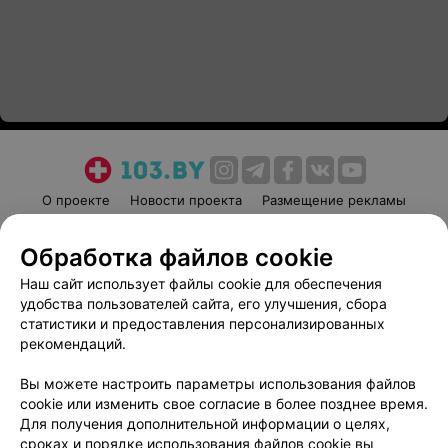
О проекте
Новости проекта
Размещение рекламы
Медицинский маркетинг
Публичный договор
Обработка файлов cookie
Пользовательское соглашение
Способы оплаты
Наш сайт использует файлы cookie для обеспечения
Вакансии
Партнеры
удобства пользователей сайта, его улучшения, сбора
Написать руководителю 103.by
статистики и предоставления персонализированных
Написать в поддержку
рекомендаций.
Персональные настройки cookie
Вы можете настроить параметры использования файлов
Обработка персональных данных
cookie или изменить свое согласие в более позднее время.
Для получения дополнительной информации о целях,
сроках и порядке использования файлов cookie вы