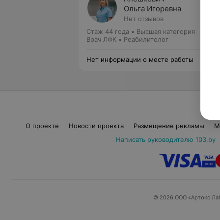
Ольга Игоревна
Нет отзывов
Стаж 44 года
•
Высшая категория
Врач ЛФК • Реабилитолог
Нет информации о месте работы
О проекте
Новости проекта
Размещение рекламы
М
Написать руководителю 103.by
© 2026 ООО «Артокс Ла