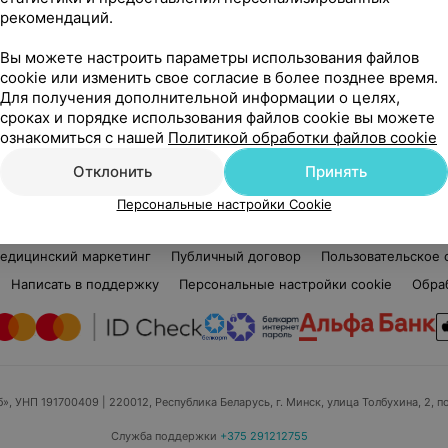
рекомендаций.
Вероника Сергеевна
2 отзыва
5.0
Вы можете настроить параметры использования файлов
Стаж 4 года
Ста
cookie или изменить свое согласие в более позднее время.
Врач ЛФК • Детский массажист
Вра
Для получения дополнительной информации о целях,
сроках и порядке использования файлов cookie вы можете
Нет информации о месте работы
Нет
ознакомиться с нашей
Политикой обработки файлов cookie
Отклонить
Принять
Персональные настройки Cookie
едицинский маркетинг
Публичный договор
Пользовательское 
Написать в поддержку
Персональные настройки cookie
Обра
б», УНП 191700409
| 220012, Республика Беларусь, г. Минск, улица Толбухина, 2, п
Служба поддержки
+375 291212755