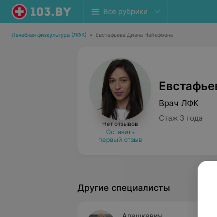
Все рубрики
Лечебная физкультура (ЛФК)
•
Евстафьева Диана Найефовна
Евстафье
Врач ЛФК
Стаж 3 года
Нет отзывов
Оставить
первый отзыв
Другие специалисты
Алешкевич