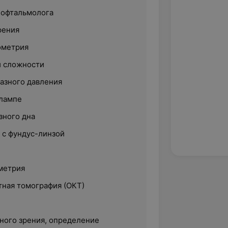
-офтальмолога
рения
ометрия
й сложности
азного давления
 лампе
зного дна
 с фундус-линзой
метрия
тная томография (ОКТ)
ного зрения, определение