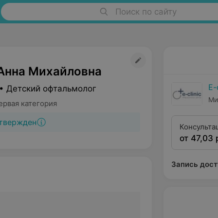
Поиск по сайту
Анна Михайловна
E-
• Детский офтальмолог
Ми
ервая категория
твержден
Консульта
от 47,03 
категории
Запись дост