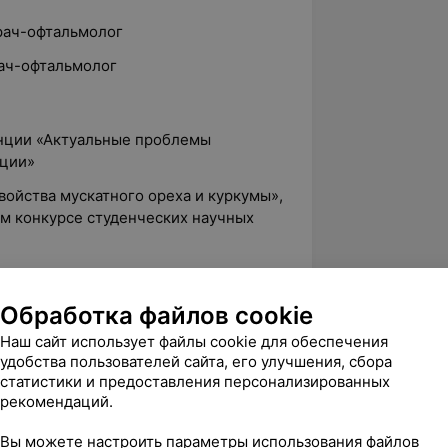
врач-офтальмолог
рач-офтальмолог
нции «Актуальные проблемы
ации»
войства мускатного ореха и куркумы»,
ом конкурсе студенческих научных
 холестерина у пациентов с
Обработка файлов cookie
нонового введения цераксона», 3
Наш сайт использует файлы cookie для обеспечения
удобства пользователей сайта, его улучшения, сбора
статистики и предоставления персонализированных
рекомендаций.
осударственный медицинский
Вы можете настроить параметры использования файлов