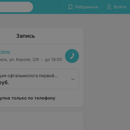
Избранное
Войти
Запись
clinic
нск, ул. Короля, 2/9
до 18:00
ция офтальмолога первой
руб.
упна только по телефону