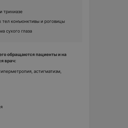
и трихиазе
 тел конъюнктивы и роговицы
а сухого глаза
его обращаются пациенты и на
я врач:
гиперметропия, астигматизм,
ия