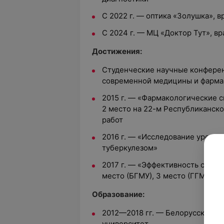
С 2022 г. — оптика «Золушка», 
С 2024 г. — МЦ «Доктор Тут», в
Достижения:
Студенческие научные конфере
современной медицины и фарм
2015 г. — «Фармакологические с
2 место на 22-м Республиканск
работ
2016 г. — «Исследование уровня
туберкулезом»
2017 г. — «Эффективность субте
место (БГМУ), 3 место (ГГМУ)
Образование:
2012—2018 гг. — Белорусский г
университет