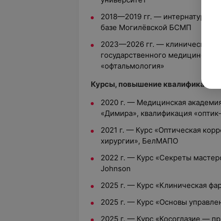
2018—2019 гг. — интернатура по
базе Могилёвской БСМП
2023—2026 гг. — клиническая о
государственного медицинского
«офтальмология»
Курсы, повышение квалификации:
2020 г. — Медицинская академи
«Димира», квалификация «оптик-
2021 г. — Курс «Оптическая кор
хирургии», БелМАПО
2022 г. — Курс «Секреты мастер
Johnson
2025 г. — Курс «Клиническая фа
2025 г. — Курс «Основы управле
2025 г. — Курс «Косоглазие — п