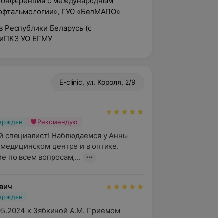
я конференция с международным
 офтальмологии», ГУО «БелМАПО»
в Республики Беларусь (с
КиПКЗ УО БГМУ
E-clinic, ул. Короля, 2/9
вержден
Рекомендую
 специалист! Наблюдаемся у Анны 
медицинском центре и в оптике. 
 по всем вопросам,...
вич
вержден
05.2024 к Зябкиной А.М. Приемом 