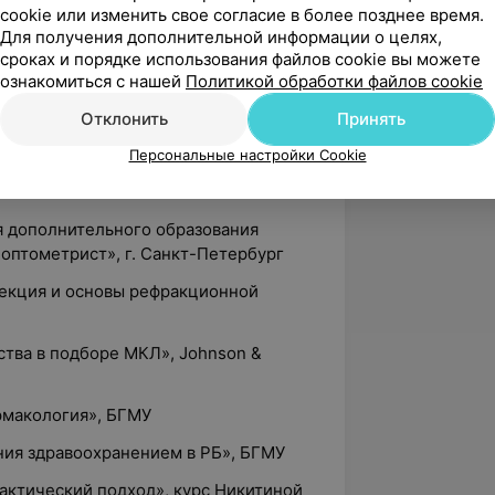
cookie или изменить свое согласие в более позднее время.
 специальности «офтальмология» на
Для получения дополнительной информации о целях,
сроках и порядке использования файлов cookie вы можете
ознакомиться с нашей
Политикой обработки файлов cookie
рдинатура Белорусского
Отклонить
Принять
 университета, специальность
Персональные настройки Cookie
я дополнительного образования
оптометрист», г. Санкт-Петербург
рекция и основы рефракционной
ства в подборе МКЛ», Johnson &
рмакология», БГМУ
ния здравоохранением в РБ», БГМУ
рактический подход», курс Никитиной