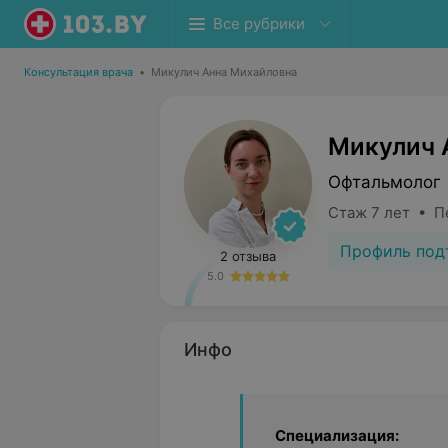
Все рубрики
Консультация врача
•
Микулич Анна Михайловна
Микулич 
Офтальмолог 
Стаж 7 лет • П
Профиль под
2 отзыва
5.0
Инфо
Специализация: