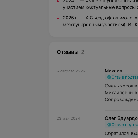
2024 г. — XVII Республиканска
участием «Актуальные вопросы
2025 г. — X Съезд офтальмолого
международным участием), ИП
Отзывы
2
Михаил
6 августа 2025
Отзыв подт
Очень хороший
Михайловны в 
Сопровождение
Олег Эдуардо
23 мая 2024
Отзыв подт
Обратился 16.