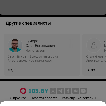
Другие специалисты
Гумеров
Олег Евгеньевич
Нет отзывов
Н
Стаж 18 лет
•
Высшая категория
Стаж 6 лет
Анестезиолог-реаниматолог
Анестезиоло
ЛОДЭ
ЛОДЭ
О проекте
Новости проекта
Размещение рекламы
Медицинский маркетинг
Публичный договор