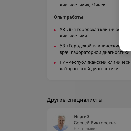
диагностики», Минск
Опыт работы
УЗ «9-я городская клиническая 
диагностики
УЗ «Городской клинический нарк
врач лабораторной диагностики
ГУ «Республиканский клиническ
лабораторной диагностики
Другие специалисты
Ипатий
Сергей Викторович
Нет отзывов