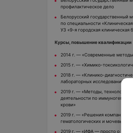
Белорусский государственный м
профилактическое дело
Белорусский государственный м
по специальности «Клиническая 
УЗ «9-я городская клиническая 
Курсы, повышение квалификации
2014 г. — «Современные методы
2015 г. — «Химико-токсикологич
2018 г. — «Клинико-диагностиче
лабораторных исследований»
2019 г. — «Методы, технологии
деятельности по иммуногемато
крови»
2019 г. — «Решения компании S
гематологических и мочевых ан
2019 г. — «ИФА — просто о сло