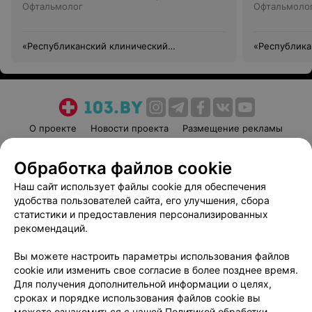
Офтальмолог
Офтальмоло
«Республиканский клинический
«Республика
медицинский центр» Управления делами
медицинский
Президента Республики Беларусь
Президента 
О проекте
Новости проекта
Размещение рекламы
Медицинский маркетинг
Публичный договор
Обработка файлов cookie
Пользовательское соглашение
Способы оплаты
Наш сайт использует файлы cookie для обеспечения
Вакансии
Партнеры
удобства пользователей сайта, его улучшения, сбора
Написать руководителю 103.by
статистики и предоставления персонализированных
Написать в поддержку
рекомендаций.
Персональные настройки cookie
Вы можете настроить параметры использования файлов
Обработка персональных данных
cookie или изменить свое согласие в более позднее время.
Для получения дополнительной информации о целях,
сроках и порядке использования файлов cookie вы
можете ознакомиться с нашей
Политикой обработки