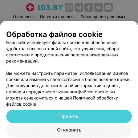
О проекте
Новости проекта
Размещение рекламы
Медицинский маркетинг
Публичный договор
Обработка файлов cookie
Пользовательское соглашение
Способы оплаты
Наш сайт использует файлы cookie для обеспечения
Вакансии
Партнеры
удобства пользователей сайта, его улучшения, сбора
Написать руководителю 103.by
статистики и предоставления персонализированных
Написать в поддержку
рекомендаций.
Персональные настройки cookie
Вы можете настроить параметры использования файлов
Обработка персональных данных
cookie или изменить свое согласие в более позднее время.
Для получения дополнительной информации о целях,
сроках и порядке использования файлов cookie вы
можете ознакомиться с нашей
Политикой обработки
файлов cookie
Принять
© 2026 ООО «Артокс Лаб», УНП 191700409
| 220012, Республика Беларусь,
г. Минск, улица Толбухина, 2, пом. 16 | help@103.by
Отклонить
Служба поддержки
+375 291212755