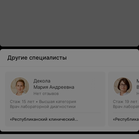
Другие специалисты
Декола
Мария Андреевна
Нет отзывов
Н
Стаж 15 лет
•
Высшая категория
Стаж 19 лет
Врач лабораторной диагностики
Врач лабора
«Республиканский клинический
«Республика
медицинский центр» Управления делами
медицинский
Президента Республики Беларусь
Президента 