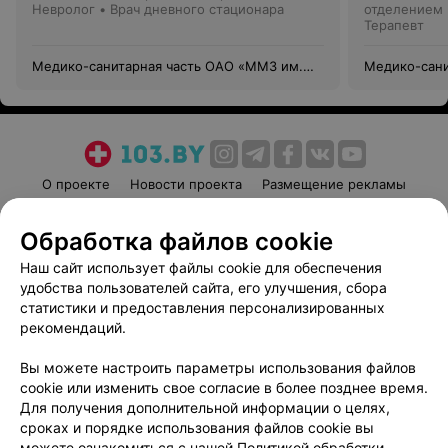
Невролог • Врач дневного стационара
отделением
Терапевт
Медико-санитарная часть ОАО «ММЗ им.
Медико-сани
С.И.Вавилова — управляющая компания
С.И.Вавилов
холдинга «БелОМО»
холдинга «
О проекте
Новости проекта
Размещение рекламы
Медицинский маркетинг
Публичный договор
Обработка файлов cookie
Пользовательское соглашение
Способы оплаты
Наш сайт использует файлы cookie для обеспечения
Вакансии
Партнеры
удобства пользователей сайта, его улучшения, сбора
Написать руководителю 103.by
статистики и предоставления персонализированных
Написать в поддержку
рекомендаций.
Персональные настройки cookie
Вы можете настроить параметры использования файлов
Обработка персональных данных
cookie или изменить свое согласие в более позднее время.
Для получения дополнительной информации о целях,
сроках и порядке использования файлов cookie вы
можете ознакомиться с нашей
Политикой обработки