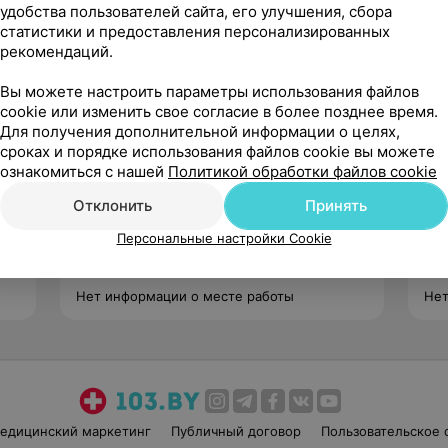
удобства пользователей сайта, его улучшения, сбора
статистики и предоставления персонализированных
рекомендаций.
Вы можете настроить параметры использования файлов
cookie или изменить свое согласие в более позднее время.
Для получения дополнительной информации о целях,
сроках и порядке использования файлов cookie вы можете
Клыга
ознакомиться с нашей
Политикой обработки файлов cookie
Елена Казимировна
Нет отзывов
Отклонить
Принять
Стаж 21 год
•
Первая категория
Ста
Персональные настройки Cookie
Офтальмолог
Офт
Нет информации о месте работы
Нет
едицинский маркетинг
Публичный договор
Пользовательское 