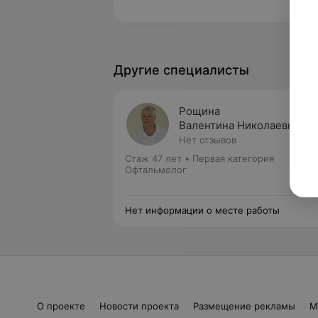
Другие специалисты
Рощина
Валентина Николаевна
Нет отзывов
Стаж 47 лет
•
Первая категория
Офтальмолог
Нет информации о месте работы
О проекте
Новости проекта
Размещение рекламы
М