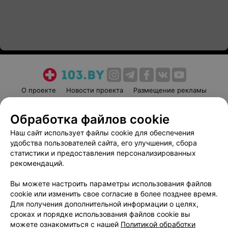
О проекте
Новости проекта
Размещение рекламы
Медицинский маркетинг
Публичный договор
Обработка файлов cookie
Пользовательское соглашение
Способы оплаты
Наш сайт использует файлы cookie для обеспечения
Вакансии
Партнеры
удобства пользователей сайта, его улучшения, сбора
Написать руководителю 103.by
статистики и предоставления персонализированных
Написать в поддержку
рекомендаций.
Персональные настройки cookie
Вы можете настроить параметры использования файлов
Обработка персональных данных
cookie или изменить свое согласие в более позднее время.
Для получения дополнительной информации о целях,
сроках и порядке использования файлов cookie вы
можете ознакомиться с нашей
Политикой обработки