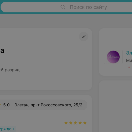
Поиск по сайту
на
Эл
Ми
-й разряд
5.0
Элеган, пр-т Рокоссовского, 25/2
вержден