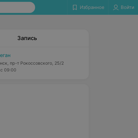
Избранное
Войти
Запись
еган
нск, пр-т Рокоссовского, 25/2
с 09:00