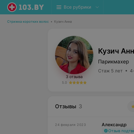
Все рубрики
Стрижка коротких волос
•
Кузич Анна
Кузич Ан
Парикмахер
Стаж 5 лет • 4
3 отзыва
5.0
Отзывы
3
Александр
24 февраля 2023
Отзыв подт