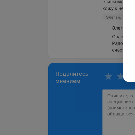
стильную стри
хожу к ней и м
Элеган, пр-т 
Элеган
Спасибо ва
Радостно,
счастливы
Поделитесь
мнением