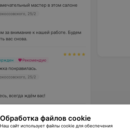
замечательный мастер в этом салоне
Рокоссовского, 25/2
м за внимание к нашей работе. Будем 
ть вас снова.
вержден
Рекомендую
жка понравилась.
Рокоссовского, 25/2
сь, всегда ждём вас!
Обработка файлов cookie
вержден
. Аня делает мою ассиметричную 
Наш сайт использует файлы cookie для обеспечения