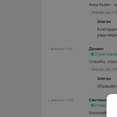
Анна Кузич - 
Элеган, пр-т 
Элеган
Благодари
рады виде
Даниил
7 февраля 2023
Отзыв подт
Спасибо, стри
Элеган, пр-т 
Элеган
Обращайте
Светлана
2 февраля 2023
Отзыв подт
Хороший салон