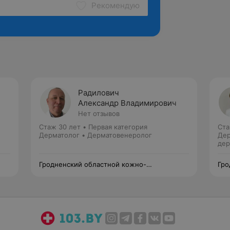
Рекомендую
Радилович
Александр Владимирович
Нет отзывов
Стаж 30 лет
•
Первая категория
Ста
Дерматолог • Дерматовенеролог
Дер
дер
Гродненский областной кожно-
Гро
венерологический диспансер
вен