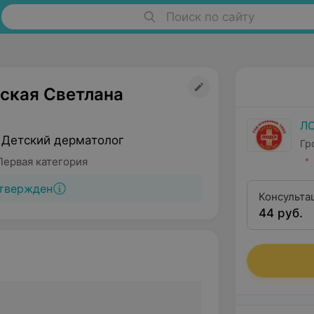
Поиск по сайту
ская Светлана
Л
 Детский дерматолог
Гр
Первая категория
твержден
Консульта
44 руб.
категории