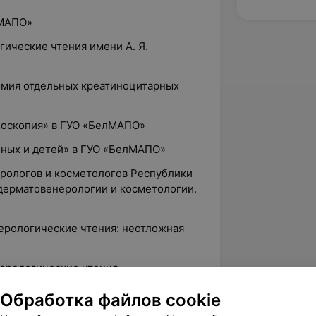
лМАПО»
огические чтения имени А. Я.
томия отдельных креатиноцитарных
ихоскопия» в ГУО «БелМАПО»
нных и детей» в ГУО «БелМАПО»
нерологов и косметологов Республики
дерматовенерологии и косметологии.
нерологические чтения: неотложная
нерологические чтения
чно-практическая конференция «Акне,
Обработка файлов cookie
осяного фолликула»