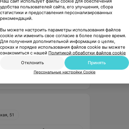
Наш сайт использует файлы cookie для обеспечения
й синдром в дерматологии»
удобства пользователей сайта, его улучшения, сбора
статистики и предоставления персонализированных
т: что нового?»
рекомендаций.
ерматолога и аллерголога»
Вы можете настроить параметры использования файлов
cookie или изменить свое согласие в более позднее время.
авления о псориазе. Обзор
Для получения дополнительной информации о целях,
чения»
сроках и порядке использования файлов cookie вы можете
аз: новые средства лечения»
ознакомиться с нашей
Политикой обработки файлов cookie
родермия: диагностический и
Отклонить
Принять
Персональные настройки Cookie
ит»
кая, 51