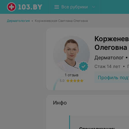
Все рубрики
Дерматология
•
Корженевская Светлана Олеговна
Корженев
Олеговна
Дерматолог •
Стаж 14 лет • 
1 отзыв
Профиль под
5.0
Инфо
Специализация: