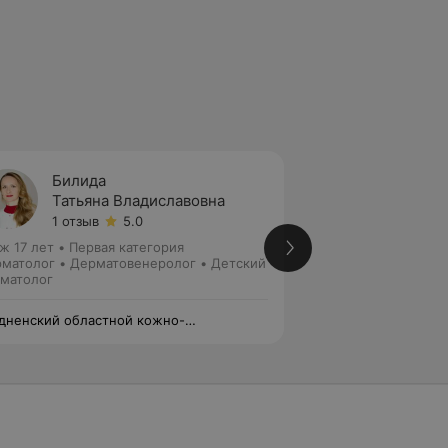
Билида
Пигал
Татьяна Владиславовна
Ирина
1 отзыв
5.0
Нет от
ж 17 лет
•
Первая категория
Стаж 43 года
•
Пер
матолог • Дерматовенеролог • Детский
Дерматолог
матолог
дненский областной кожно-
ЛОДЭ
ерологический диспансер