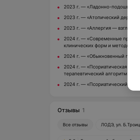
2023 г. — «Ладонно-подошвенны
2023 г. — «Атопический дермати
2023 г. — «Аллергия — взгляд д
2024 г. — «Современные предст
клинических форм и методов ле
2024 г. — «Обыкновенный псори
2024 г. — «Псориатическая эрит
терапевтический алгоритм»
2024 г. — «Псориатический артр
Отзывы
1
Все отзывы
ЛОДЭ, ул. Б.Троиц