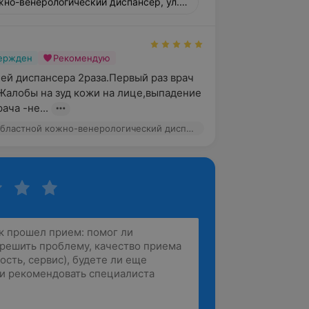
жно-венерологический диспансер, ул. Домбровского, 41
вержден
Рекомендую
ей диспансера 2раза.Первый раз врач 
Жалобы на зуд кожи на лице,выпадение 
ача -не...
Гродненский областной кожно-венерологический диспансер, ул. Домбровского, 41