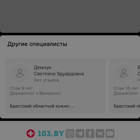
Другие специалисты
Демчук
Светлана Эдуардовна
Нет отзывов
Н
Стаж 9 лет
Стаж 16 лет
Дерматолог • Венеролог
Дерматолог 
Брестский областной кожно-
Брестский о
венерологический диспансер
венерологич