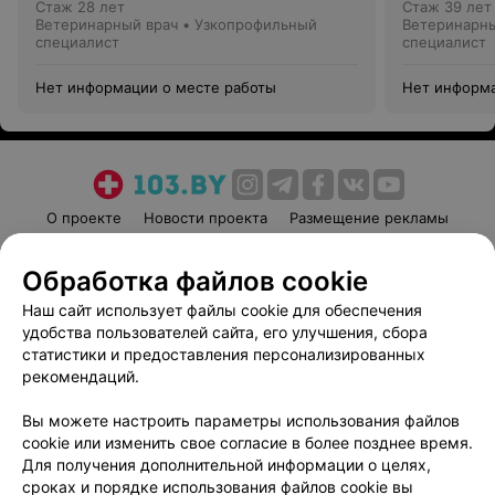
Стаж 28 лет
Стаж 39 лет
Ветеринарный врач • Узкопрофильный
Ветеринарны
специалист
специалист
Нет информации о месте работы
Нет информа
О проекте
Новости проекта
Размещение рекламы
Медицинский маркетинг
Публичный договор
Обработка файлов cookie
Пользовательское соглашение
Способы оплаты
Наш сайт использует файлы cookie для обеспечения
Вакансии
Партнеры
удобства пользователей сайта, его улучшения, сбора
Написать руководителю 103.by
статистики и предоставления персонализированных
Написать в поддержку
рекомендаций.
Персональные настройки cookie
Вы можете настроить параметры использования файлов
Обработка персональных данных
cookie или изменить свое согласие в более позднее время.
Для получения дополнительной информации о целях,
сроках и порядке использования файлов cookie вы