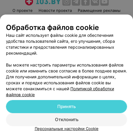
О проекте
Новости проекта
Размещение рекламы
Медицинский маркетинг
Публичный договор
Обработка файлов cookie
Пользовательское соглашение
Способы оплаты
Наш сайт использует файлы cookie для обеспечения
Вакансии
Партнеры
удобства пользователей сайта, его улучшения, сбора
Написать руководителю 103.by
статистики и предоставления персонализированных
Написать в поддержку
рекомендаций.
Персональные настройки cookie
Вы можете настроить параметры использования файлов
Обработка персональных данных
cookie или изменить свое согласие в более позднее время.
Для получения дополнительной информации о целях,
сроках и порядке использования файлов cookie вы
можете ознакомиться с нашей
Политикой обработки
файлов cookie
Принять
© 2026 ООО «Артокс Лаб», УНП 191700409
| 220012, Республика Беларусь,
г. Минск, улица Толбухина, 2, пом. 16 | help@103.by
Отклонить
Служба поддержки
+375 291212755
Персональные настройки Cookie