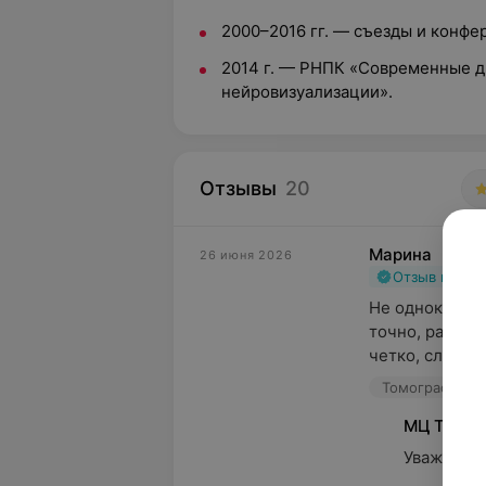
2000–2016 гг. — съезды и конфе
2014 г. — РНПК «Современные д
нейровизуализации».
Отзывы
20
Марина
26 июня 2026
Отзыв подт
Не однократно
точно, работа
четко, слаженн
Томография, у
МЦ Томог
Уважаемая 