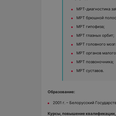
МРТ-диагностика за
МРТ брюшной полос
МРТ гипофиза;
МРТ глазных орбит;
МРТ головного мозг
МРТ органов малого 
МРТ позвоночника;
МРТ суставов.
Образование:
2001 г. – Белорусский Государс
Курсы, повышение квалификации,