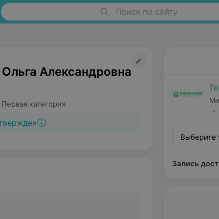
Поиск по сайту
 Ольга Александровна
То
т
Ми
 Первая категория
твержден
Выберите 
Запись дост