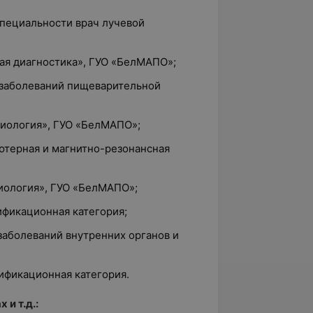
специальности врач лучевой
ая диагностика», ГУО «БелМАПО»;
а заболеваний пищеварительной
диология», ГУО «БелМАПО»;
ютерная и магнитно-резонансная
диология», ГУО «БелМАПО»;
лификационная категория;
 заболеваний внутренних органов и
лификационная категория.
 и т.д.: