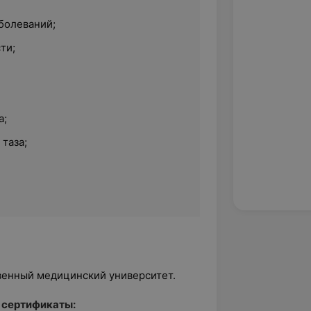
болеваний;
ти;
а;
таза;
твенный медицинский университет.
 сертификаты: