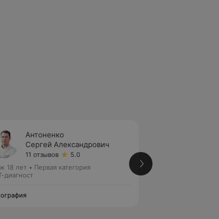
Антоненко
Карпо
Сергей Александрович
Алекс
11 отзывов
5.0
2 отзы
ж 18 лет
•
Первая категория
Стаж 25 лет
•
Выс
-диагност
МРТ-диагност
ография
Томография