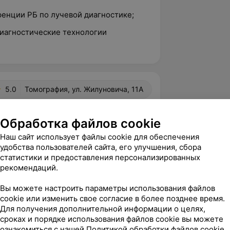
ренции РБ по лучевой диагностике;
иагностические технологии
5.0
Томография, ул. Жилуновича, 11А
Обработка файлов cookie
вержден
Наш сайт использует файлы cookie для обеспечения
 обращалась сама в этот центр, знаю 
удобства пользователей сайта, его улучшения, сбора
ют там профессионалы своего дела, все 
статистики и предоставления персонализированных
рекомендаций.
о, кач...
л. Жилуновича, 11А
Вы можете настроить параметры использования файлов
cookie или изменить свое согласие в более позднее время.
рафия
Для получения дополнительной информации о целях,
Марина!

сроках и порядке использования файлов cookie вы можете
ознакомиться с нашей
Политикой обработки файлов cookie