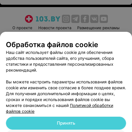
О проекте
Новости проекта
Размещение рекламы
Медицинский маркетинг
Публичный договор
Обработка файлов cookie
Пользовательское соглашение
Способы оплаты
Наш сайт использует файлы cookie для обеспечения
Вакансии
Партнеры
удобства пользователей сайта, его улучшения, сбора
Написать руководителю 103.by
статистики и предоставления персонализированных
Написать в поддержку
рекомендаций.
Персональные настройки cookie
Вы можете настроить параметры использования файлов
Обработка персональных данных
cookie или изменить свое согласие в более позднее время.
Для получения дополнительной информации о целях,
сроках и порядке использования файлов cookie вы
можете ознакомиться с нашей
Политикой обработки
файлов cookie
Принять
© 2026 ООО «Артокс Лаб», УНП 191700409
| 220012, Республика Беларусь,