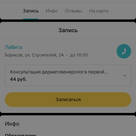
Запись
Инфо
Отзывы
На карте
Запись
ЛаВита
Борисов, ул. Строителей, 2А
до 18:00
Консультация дерматовенеролога первой
квалификационной категории
44 руб.
Записаться
Инфо
Образование: