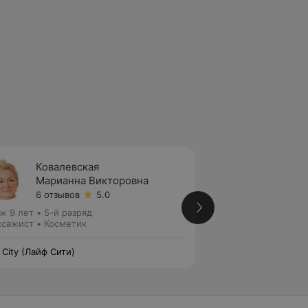
Ковалевская
Кастр
Марианна Викторовна
Екате
6 отзывов
5.0
1 отзыв
ж 9 лет
•
5-й разряд
Косметик
сажист • Косметик
e City (Лайф Сити)
Life City (Лайф Сит