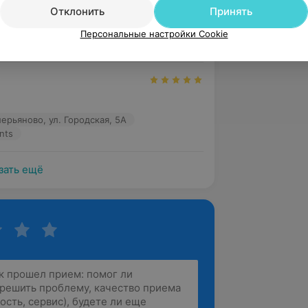
 очень душевный человечек!
Отклонить
Принять
алерьяново, ул. Городская, 5А
Персональные настройки Cookie
nts
алерьяново, ул. Городская, 5А
nts
зать ещё