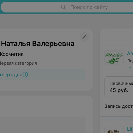
Поиск по сайту
 Наталья Валерьевна
Am
 Косметик
Ли
Первая категория
твержден
Первичный
45 руб.
Запись дост
Li