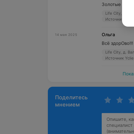
Золотые руки,
Life City, д. В
Источник Yclie
Ольга
14 мая 2025
Всё здорОво!!!
Life City, д. В
Источник Yclie
Пока
Поделитесь
мнением