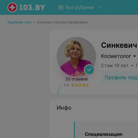
Все рубрики
Удаление тату
•
Синкевич Наталья Валерьевна
Синкевич
Косметолог •
Стаж 19 лет • 
Профиль под
20 отзывов
4.8
Инфо
Специализация: