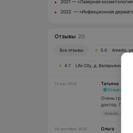
2021 — «Лазерная косметология»,
2022 — «Инфекционная дерматол
Отзывы
20
Все отзывы
5.0
Amedis, у
4.7
Life City, д. Валерьяново, у
Татьяна
13 мая 2026
Отзыв подт
Очень грамот
доктор. Грамо
Amedis, ул. Ж
Ольга
26 сентября 2025