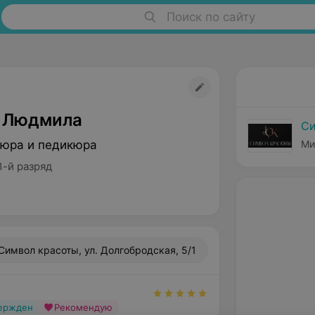
Поиск по сайту
 Людмила
Си
юра и педикюра
Ми
3-й разряд
Символ красоты, ул. Долгобродская, 5/1
вержден
Рекомендую