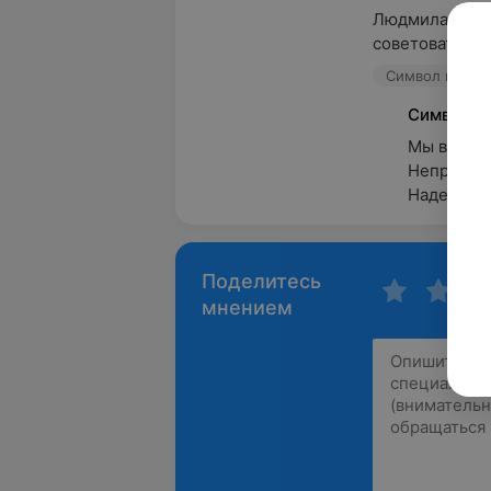
Людмила работ
советовать сво
Символ красот
Символ к
Мы вам оч
Непременн
Надеемся 
Поделитесь
мнением