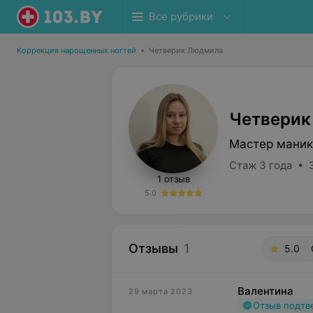
Все рубрики
Коррекция нарощенных ногтей
•
Четверик Людмила
Четверик
Мастер маник
Стаж 3 года • 
1 отзыв
5.0
Отзывы
1
5.0
Валентина
29 марта 2023
Отзыв подт