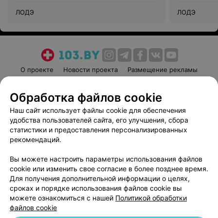
ЛОДЭ
ЛОДЭ
О проекте
Новости проекта
Размещение рекламы
Медицинский маркетинг
Публичный договор
Обработка файлов cookie
Пользовательское соглашение
Способы оплаты
Наш сайт использует файлы cookie для обеспечения
Вакансии
Партнеры
удобства пользователей сайта, его улучшения, сбора
Написать руководителю 103.by
статистики и предоставления персонализированных
Написать в поддержку
рекомендаций.
Персональные настройки cookie
Вы можете настроить параметры использования файлов
Обработка персональных данных
cookie или изменить свое согласие в более позднее время.
Для получения дополнительной информации о целях,
сроках и порядке использования файлов cookie вы
можете ознакомиться с нашей
Политикой обработки
файлов cookie