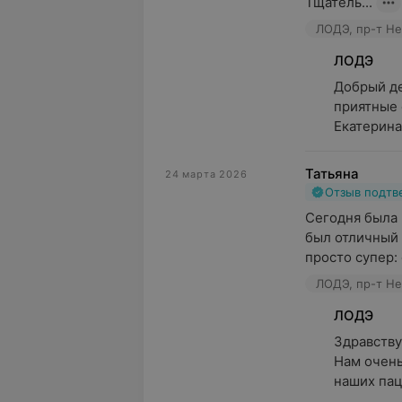
Тщатель...
ЛОДЭ, пр-т Не
ЛОДЭ
Добрый де
приятные 
Екатерина
Татьяна
24 марта 2026
Отзыв подт
Сегодня была 
был отличный 
просто супер: 
ЛОДЭ, пр-т Не
ЛОДЭ
Здравствуй
Нам очень
наших паци