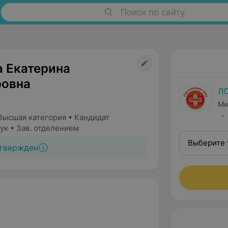
Поиск по сайту
а Екатерина
овна
Л
Ми
Высшая категория • Кандидат
ук • Зав. отделением
Выберите 
твержден