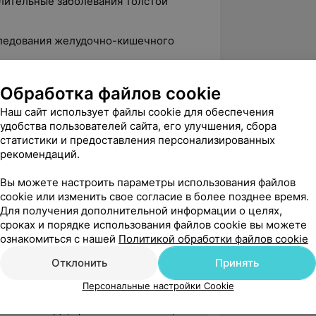
лительные заболевания толстой
следования желудочно-кишечного
 третьего тысячелетия», Ереван.
Обработка файлов cookie
эхографии Академии
Наш сайт использует файлы cookie для обеспечения
 врачебной палате Нижней Саксонии
удобства пользователей сайта, его улучшения, сбора
инск.
статистики и предоставления персонализированных
рекомендаций.
рты», г. Витебск.
Вы можете настроить параметры использования файлов
ские технологии», г. Витебск.
cookie или изменить свое согласие в более позднее время.
. Гомель.
Для получения дополнительной информации о целях,
сроках и порядке использования файлов cookie вы можете
циации специалистов ультразвуковой
ознакомиться с нашей
Политикой обработки файлов cookie
а, 2019.
Отклонить
Принять
Персональные настройки Cookie
5.0
ЛОДЭ, пр-т Независимости, 58А