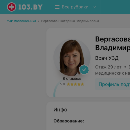
Все рубрики
УЗИ позвоночника
•
Вергасова Екатерина Владимировна
Вергасов
Владимир
Врач УЗД
Стаж 29 лет • 
медицинских на
8 отзывов
Профиль под
5.0
Инфо
Образование: