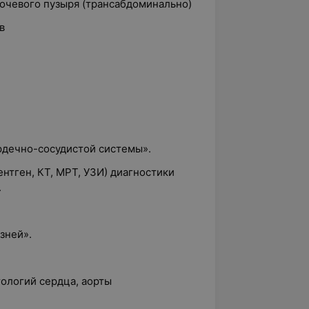
очевого пузыря (трансабдоминально)
в
рдечно-сосудистой системы».
нтген, КТ, МРТ, УЗИ) диагностики
.
зней».
тологий сердца, аорты