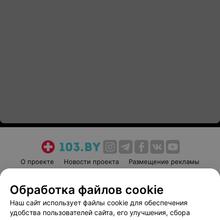
О проекте
Новости проекта
Размещение рекламы
Медицинский маркетинг
Публичный договор
Обработка файлов cookie
Пользовательское соглашение
Способы оплаты
Наш сайт использует файлы cookie для обеспечения
Вакансии
Партнеры
удобства пользователей сайта, его улучшения, сбора
Написать руководителю 103.by