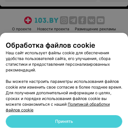
О проекте
Новости проекта
Размещение рекламы
Медицинский маркетинг
Публичный договор
Обработка файлов cookie
Пользовательское соглашение
Способы оплаты
Наш сайт использует файлы cookie для обеспечения
Вакансии
Партнеры
удобства пользователей сайта, его улучшения, сбора
Написать руководителю 103.by
статистики и предоставления персонализированных
Написать в поддержку
рекомендаций.
Персональные настройки cookie
Вы можете настроить параметры использования файлов
Обработка персональных данных
cookie или изменить свое согласие в более позднее время.
Для получения дополнительной информации о целях,
сроках и порядке использования файлов cookie вы
можете ознакомиться с нашей
Политикой обработки
файлов cookie
Принять
© 2026 ООО «Артокс Лаб», УНП 191700409
| 220012, Республика Беларусь,