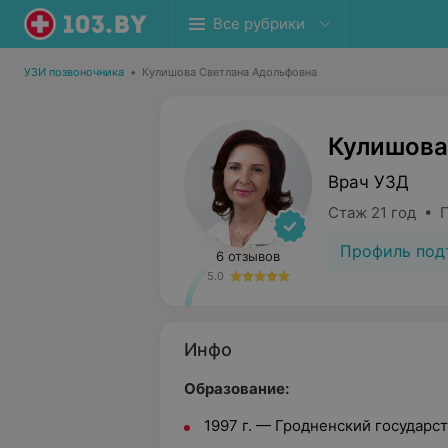
Все рубрики
УЗИ позвоночника
•
Кулишова Светлана Адольфовна
Кулишова
Врач УЗД
Стаж 21 год • 
Профиль под
6 отзывов
5.0
Инфо
Образование:
1997 г. — Гродненский государ