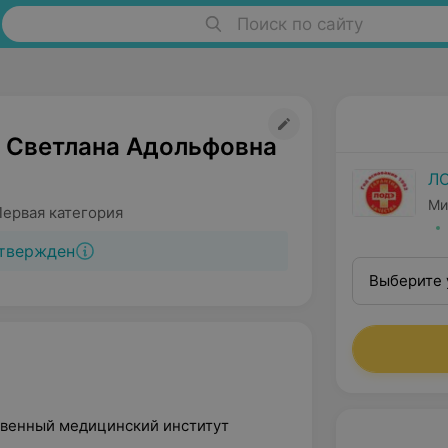
Поиск по сайту
 Светлана Адольфовна
Л
Ми
Первая категория
твержден
Выберите 
ственный медицинский институт