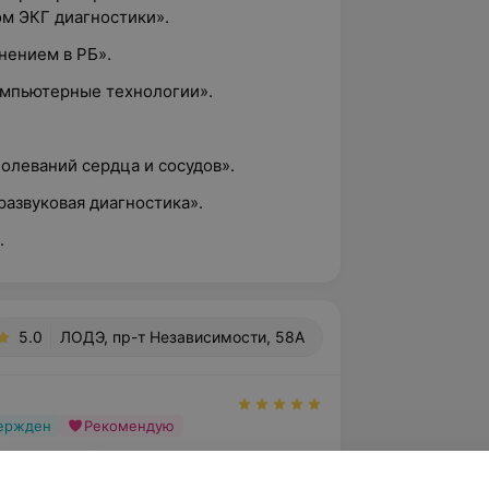
ом ЭКГ диагностики».
нением в РБ».
омпьютерные технологии».
болеваний сердца и сосудов».
азвуковая диагностика».
.
5.0
ЛОДЭ, пр-т Независимости, 58А
вержден
Рекомендую
 огромную благодарность 
 врачам меди Машкентовой СА., 