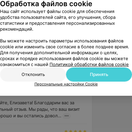
Обработка файлов cookie
 Гнилякевич Е.В., К.Г.и Сп...
Наш сайт использует файлы cookie для обеспечения
зависимости, 58А
удобства пользователей сайта, его улучшения, сбора
статистики и предоставления персонализированных
рекомендаций.
нь, Михаил! Благодарим Вас за то, что 
мя поделиться впечатлением о 
Вы можете настроить параметры использования файлов
 нашего центра. Постараемс...
cookie или изменить свое согласие в более позднее время.
Для получения дополнительной информации о целях,
сроках и порядке использования файлов cookie вы можете
ознакомиться с нашей
Политикой обработки файлов cookie
вержден
Отклонить
Принять
 хорошо. Спасибо
зависимости, 58А
Персональные настройки Cookie
йте, Елизавета! Благодарим вас за 
ьный отзыв. Мы рады, что ваш визит 
рошо и вы остались довол...