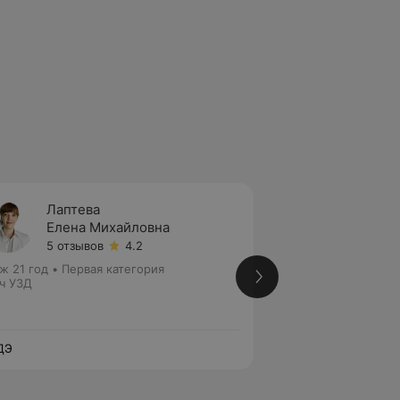
Лаптева
Томаш
Елена Михайловна
Верон
5 отзывов
4.2
17 отз
ж 21 год
•
Первая категория
Стаж 23 года
•
Вы
ч УЗД
Врач УЗД
ДЭ
ЛОДЭ