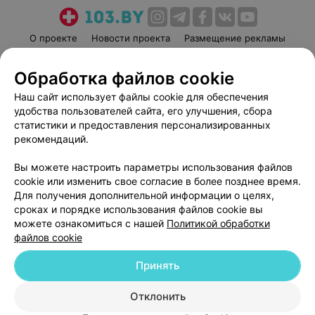
О проекте
Новости проекта
Размещение рекламы
Медицинский маркетинг
Публичный договор
Обработка файлов cookie
Пользовательское соглашение
Способы оплаты
Наш сайт использует файлы cookie для обеспечения
Вакансии
Партнеры
удобства пользователей сайта, его улучшения, сбора
Написать руководителю 103.by
статистики и предоставления персонализированных
Написать в поддержку
рекомендаций.
Персональные настройки cookie
Вы можете настроить параметры использования файлов
Обработка персональных данных
cookie или изменить свое согласие в более позднее время.
Для получения дополнительной информации о целях,
сроках и порядке использования файлов cookie вы
можете ознакомиться с нашей
Политикой обработки
файлов cookie
Принять
© 2026 ООО «Артокс Лаб», УНП 191700409
| 220012, Республика Беларусь,
г. Минск, улица Толбухина, 2, пом. 16 | help@103.by
Отклонить
Служба поддержки
+375 291212755