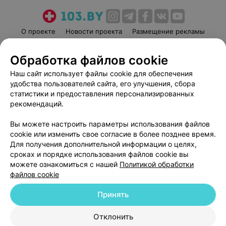
О проекте
Новости проекта
Размещение рекламы
Медицинский маркетинг
Публичный договор
Обработка файлов cookie
Пользовательское соглашение
Способы оплаты
Наш сайт использует файлы cookie для обеспечения
Вакансии
Партнеры
удобства пользователей сайта, его улучшения, сбора
Написать руководителю 103.by
статистики и предоставления персонализированных
Написать в поддержку
рекомендаций.
Персональные настройки cookie
Вы можете настроить параметры использования файлов
Обработка персональных данных
cookie или изменить свое согласие в более позднее время.
Для получения дополнительной информации о целях,
сроках и порядке использования файлов cookie вы
можете ознакомиться с нашей
Политикой обработки
файлов cookie
Принять
© 2026 ООО «Артокс Лаб», УНП 191700409
| 220012, Республика Беларусь,
г. Минск, улица Толбухина, 2, пом. 16 | help@103.by
Отклонить