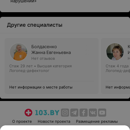
нарушений»
Другие специалисты
Болдасенко
Жанна Евгеньевна
Нет отзывов
Н
Стаж 29 лет
•
Высшая категория
Стаж 4 года
Логопед-дефектолог
Логопед-де
Нет информации о месте работы
Нет информа
О проекте
Новости проекта
Размещение рекламы
Медицинский маркетинг
Публичный договор