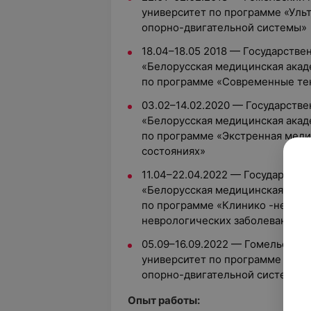
университет по программе «Ульт
опорно-двигательной системы»
18.04–18.05 2018 — Государств
«Белорусская медицинская акад
по программе «Современные те
03.02–14.02.2020 — Государств
«Белорусская медицинская акад
по программе «Экстренная мед
состояниях»
11.04–22.04.2022 — Государств
«Белорусская медицинская акад
по программе «Клинико -нейров
неврологических заболеваний»
05.09–16.09.2022 — Гомельский
университет по программе «Ульт
опорно-двигательной системы»
Опыт работы: