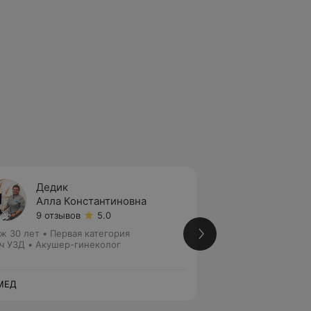
Дедик
Шилак
Алла Константиновна
Светл
9 отзывов
5.0
2 отзы
ж 30 лет
•
Первая категория
Стаж 21 год
ч УЗД • Акушер-гинеколог
Врач УЗД
МЕД
ЭЛМЕД