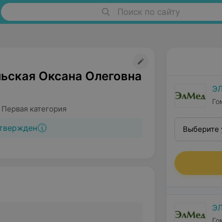
Поиск по сайту
ьская Оксана Олеговна
Э
Го
 Первая категория
твержден
Выберите 
Э
Го