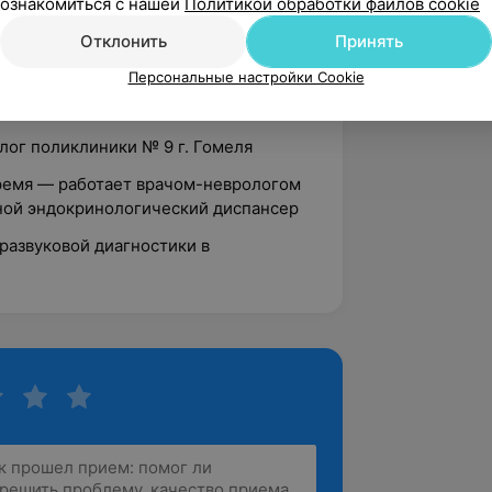
ознакомиться с нашей
Политикой обработки файлов cookie
европатолог Гомельской областной
Отклонить
Принять
Персональные настройки Cookie
олог поликлинического отделения
лог поликлиники № 9 г. Гомеля
время — работает врачом-неврологом
ной эндокринологический диспансер
тразвуковой диагностики в