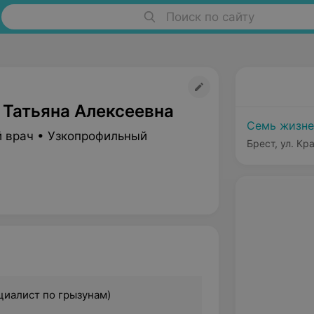
Поиск по сайту
 Татьяна Алексеевна
Семь жизн
 врач • Узкопрофильный
Брест, ул. Кр
ециалист по грызунам)