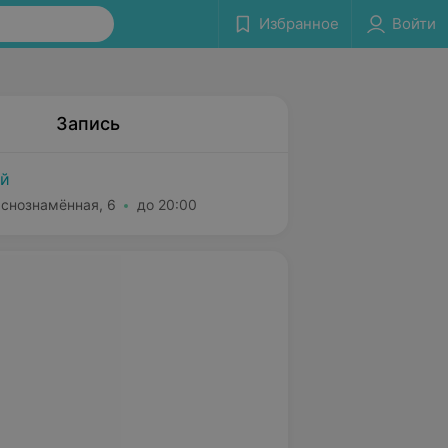
Избранное
Войти
Запись
ей
аснознамённая, 6
до 20:00