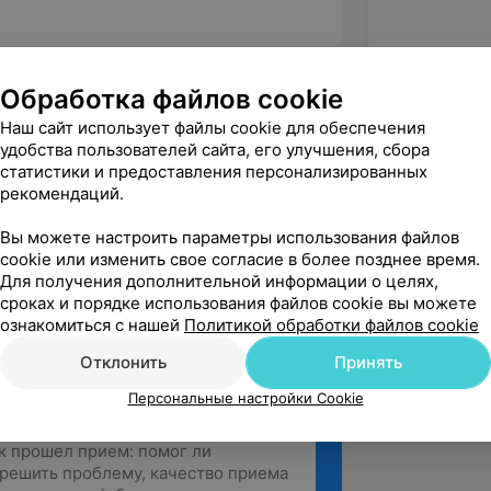
Обработка файлов cookie
Семь жизней, ул. Краснознамённая, 6
Наш сайт использует файлы cookie для обеспечения
удобства пользователей сайта, его улучшения, сбора
статистики и предоставления персонализированных
а
рекомендаций.
вержден
ное внимательное отношение и к 
Вы можете настроить параметры использования файлов
отным. Благодарна всему персоналу 
cookie или изменить свое согласие в более позднее время.
Делала кастраци...
Для получения дополнительной информации о целях,
сроках и порядке использования файлов cookie вы можете
ознакомиться с нашей
Политикой обработки файлов cookie
Отклонить
Принять
Персональные настройки Cookie