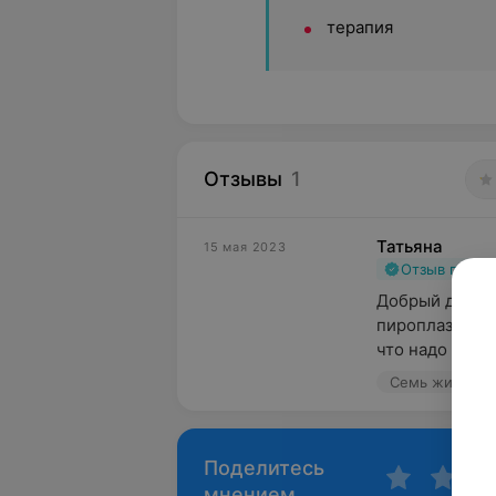
терапия
Отзывы
1
Татьяна
15 мая 2023
Отзыв подт
Добрый день. 
пироплазмозом
что надо перел
Семь жизней, 
Поделитесь
мнением