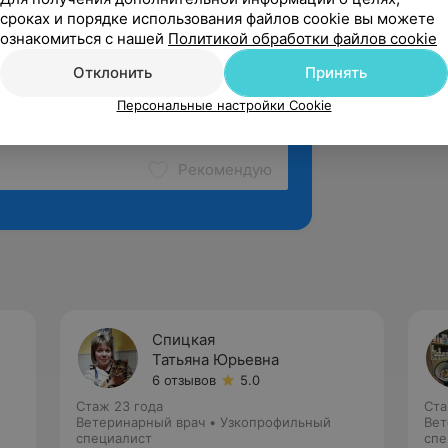
сроках и порядке использования файлов cookie вы можете
ознакомиться с нашей
Политикой обработки файлов cookie
Отклонить
Принять
Персональные настройки Cookie
Рекомендую
Спицкая
Татьяна Юрьевна
6 отзывов
5.0
Стаж 23 года
Ста
Ветеринарный врач • Узкопрофильный
Вет
специалист
спе