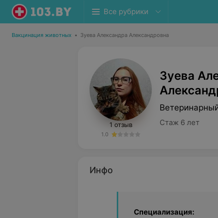
Все рубрики
Вакцинация животных
•
Зуева Александра Александровна
Зуева Ал
Александ
Ветеринарный
Стаж 6 лет
1 отзыв
1.0
Инфо
Специализация: