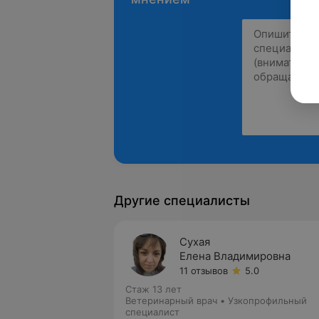
Другие специалисты
Сухая
Елена Владимировна
11 отзывов
5.0
Стаж 13 лет
Ветеринарный врач • Узкопрофильный
специалист