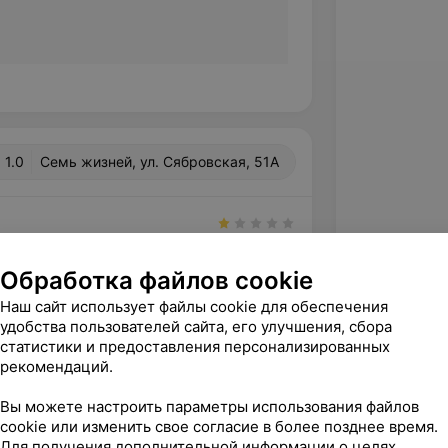
1.0
Семь жизней, ул. Сябровская, 51А
вержден
Пришли с собакой,  больной 
Обработка файлов cookie
. Четыре дня кололи уколы, говоря, 
Наш сайт использует файлы cookie для обеспечения
ивание, хотя в дру...
удобства пользователей сайта, его улучшения, сбора
ул. Сябровская, 51А
статистики и предоставления персонализированных
рекомендаций.
Вы можете настроить параметры использования файлов
cookie или изменить свое согласие в более позднее время.
Для получения дополнительной информации о целях,