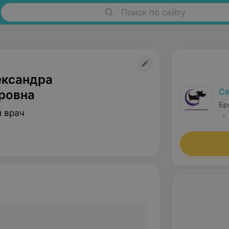
Поиск по сайту
ександра
Се
ровна
Бр
 врач