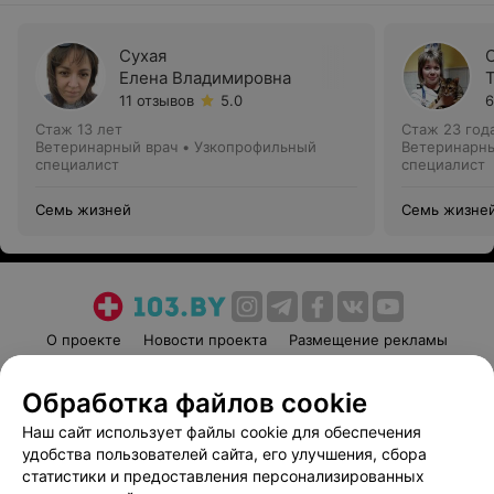
Сухая
Елена Владимировна
11 отзывов
5.0
6
Стаж 13 лет
Стаж 23 год
Ветеринарный врач • Узкопрофильный
Ветеринарны
специалист
специалист
Семь жизней
Семь жизне
О проекте
Новости проекта
Размещение рекламы
Медицинский маркетинг
Публичный договор
Обработка файлов cookie
Пользовательское соглашение
Способы оплаты
Наш сайт использует файлы cookie для обеспечения
Вакансии
Партнеры
удобства пользователей сайта, его улучшения, сбора
Написать руководителю 103.by
статистики и предоставления персонализированных