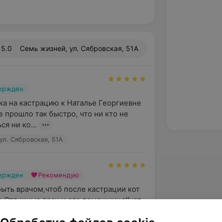
5.0
Семь жизней, ул. Сябровская, 51А
вержден
ка на кастрацию к Наталье Георгиевне 
 прошло так быстро, что ни кто не 
ся ни ко...
ул. Сябровская, 51А
вержден
Рекомендую
ыть врачом,чтоб после кастрации кот 
о.Отличные врач и его помощница!!кот 
н!!!