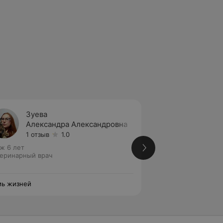
Зуева
Шелон
Александра Александровна
Мария
1 отзыв
1.0
Нет от
ж 6 лет
Стаж 3 года
еринарный врач
Ветеринарный вра
специалист
ь жизней
Семь жизней