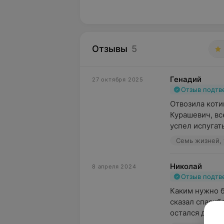
Отзывы
5
Генадий
27 октября 2025
Отзыв подт
Отвозила коти
Курашевич, все
успел испугать
Семь жизней, 
Николай
8 апреля 2024
Отзыв подт
Каким нужно б
сказал спасиб
остался доволе