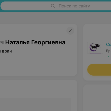
Поиск по сайту
ч Наталья Георгиевна
Се
 врач
Бр