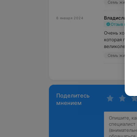
Семь жизней, 
Владислав
6 января 2024
Отзыв подт
Очень хорошо 
которая помог
великолепный в
Семь жизней, 
Пока
Поделитесь
мнением