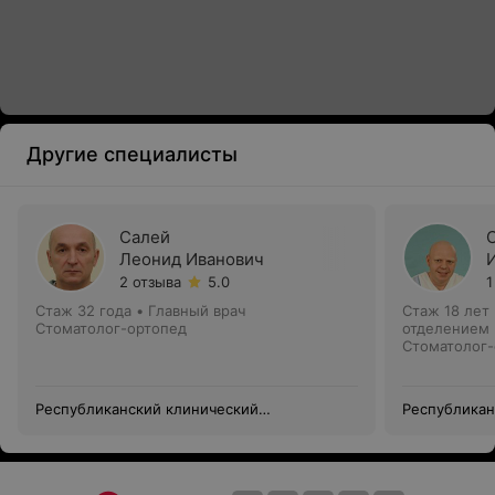
Другие специалисты
Салей
Леонид Иванович
2 отзыва
5.0
1
Стаж 32 года
•
Главный врач
Стаж 18 лет
Стоматолог-ортопед
отделением
Стоматолог-
Республиканский клинический
Республикан
стоматологический центр —
стоматологи
Университетская клиника
Университет