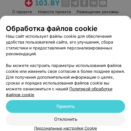
О проекте
Новости проекта
Размещение рекламы
Медицинский маркетинг
Публичный договор
Обработка файлов cookie
Пользовательское соглашение
Способы оплаты
Наш сайт использует файлы cookie для обеспечения
Вакансии
Партнеры
удобства пользователей сайта, его улучшения, сбора
Написать руководителю 103.by
статистики и предоставления персонализированных
Написать в поддержку
рекомендаций.
Персональные настройки cookie
Вы можете настроить параметры использования файлов
Обработка персональных данных
cookie или изменить свое согласие в более позднее время.
Для получения дополнительной информации о целях,
сроках и порядке использования файлов cookie вы
можете ознакомиться с нашей
Политикой обработки
файлов cookie
Принять
© 2026 ООО «Артокс Лаб», УНП 191700409
| 220012, Республика Беларусь,
г. Минск, улица Толбухина, 2, пом. 16 | help@103.by
Отклонить
Служба поддержки
+375 291212755
Персональные настройки Cookie