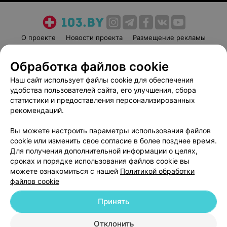
О проекте
Новости проекта
Размещение рекламы
Медицинский маркетинг
Публичный договор
Обработка файлов cookie
Пользовательское соглашение
Способы оплаты
Наш сайт использует файлы cookie для обеспечения
Вакансии
Партнеры
удобства пользователей сайта, его улучшения, сбора
Написать руководителю 103.by
статистики и предоставления персонализированных
Написать в поддержку
рекомендаций.
Персональные настройки cookie
Вы можете настроить параметры использования файлов
Обработка персональных данных
cookie или изменить свое согласие в более позднее время.
Для получения дополнительной информации о целях,
сроках и порядке использования файлов cookie вы
можете ознакомиться с нашей
Политикой обработки
файлов cookie
Принять
© 2026 ООО «Артокс Лаб», УНП 191700409
| 220012, Республика Беларусь,
г. Минск, улица Толбухина, 2, пом. 16 | help@103.by
Отклонить