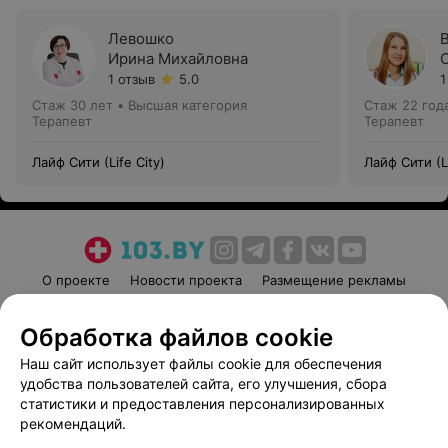
Левошко
Ирина Михайловна
1 отзыв
5.0
1
Стаж 30 лет
•
Высшая категория
Стаж 22 год
Терапевт
Терапевт
Лайф Сити (Life City)
Лайф Сити (Li
О проекте
Новости проекта
Размещение рекламы
Медицинский маркетинг
Публичный договор
Обработка файлов cookie
Пользовательское соглашение
Способы оплаты
Наш сайт использует файлы cookie для обеспечения
Вакансии
Партнеры
удобства пользователей сайта, его улучшения, сбора
Написать руководителю 103.by
статистики и предоставления персонализированных
Написать в поддержку
рекомендаций.