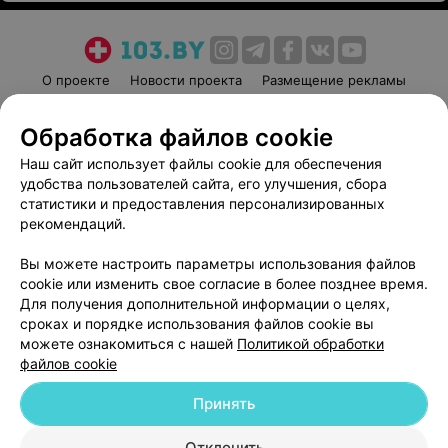
О проекте
Новости проекта
Размещение рекламы
Медицинский маркетинг
Публичный договор
Обработка файлов cookie
Пользовательское соглашение
Способы оплаты
Наш сайт использует файлы cookie для обеспечения
Вакансии
Партнеры
удобства пользователей сайта, его улучшения, сбора
Написать руководителю 103.by
статистики и предоставления персонализированных
Написать в поддержку
рекомендаций.
Персональные настройки cookie
Вы можете настроить параметры использования файлов
Обработка персональных данных
cookie или изменить свое согласие в более позднее время.
Для получения дополнительной информации о целях,
сроках и порядке использования файлов cookie вы
можете ознакомиться с нашей
Политикой обработки
файлов cookie
Принять
© 2026 ООО «Артокс Лаб», УНП 191700409
| 220012, Республика Беларусь,
г. Минск, улица Толбухина, 2, пом. 16 | help@103.by
Отклонить