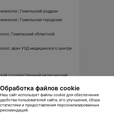
гинеколог, Гомельский роддом
гинеколог, Гомельская городская
колог, Гомельский областной
колог, врач УЗД медицинского центра
нский государственный медицинский
Обработка файлов cookie
ециальности «Ультразвуковая
Наш сайт использует файлы cookie для обеспечения
ицинская академия последипломного
удобства пользователей сайта, его улучшения, сбора
статистики и предоставления персонализированных
рекомендаций.