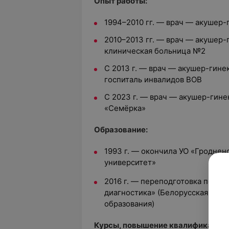
Опыт работы:
1994–2010 гг. — врач — акушер-
2010–2013 гг. — врач — акушер-
клиническая больница №2
С 2013 г. — врач — акушер-гине
госпиталь инвалидов ВОВ
С 2023 г. — врач — акушер-гине
«Семёрка»
Образование:
1993 г. — окончила УО «Гродне
университет»
2016 г. — переподготовка по сп
диагностика» (Белорусская мед
образования)
Курсы, повышение квалификации: