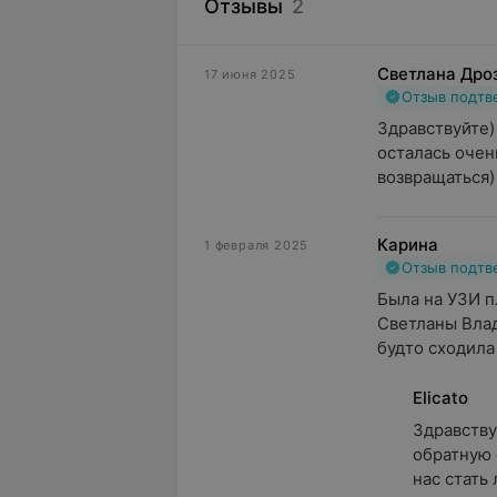
Отзывы
2
Светлана Дро
17 июня 2025
Отзыв подт
Здравствуйте)
осталась очень
возвращаться) 
Карина
1 февраля 2025
Отзыв подт
Была на УЗИ п
Светланы Влад
будто сходила 
Elicato
Здравству
обратную 
нас стать л