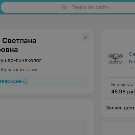
Поиск по сайту
 Светлана
овна
Се
кушер-гинеколог
Го
Первая категория
твержден
Консульта
46,98 ру
первой кв
Запись дост