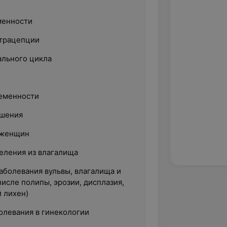
менности
нтрацепции
льного цикла
еменности
ушения
 женщин
еления из влагалища
аболевания вульвы, влагалища и
числе полипы, эрозии, дисплазия,
 лихен)
олевания в гинекологии