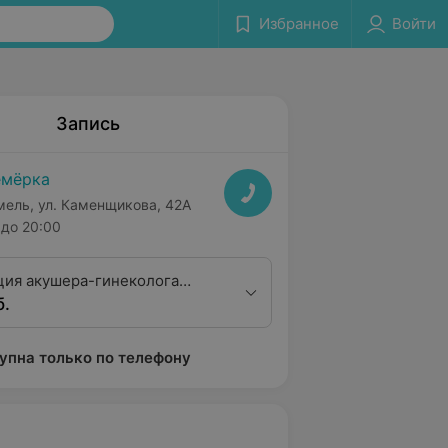
Избранное
Войти
Запись
мёрка
мель, ул. Каменщикова, 42А
до 20:00
ция акушера-гинеколога
б.
алификационной категории
упна только по телефону