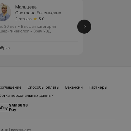
Мальцева
Парем
Светлана Евгеньевна
Елена
2 отзыва
5.0
5 отзы
ж 30 лет
•
Высшая категория
Стаж 17 лет
•
Перв
шер-гинеколог • Врач УЗД
Врач УЗД
мёрка
Семёрка
соглашение
Способы оплаты
Вакансии
Партнеры
ботка персональных данных
ом. 16 | help@103.by