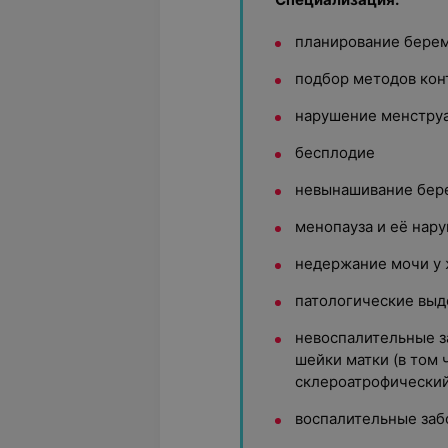
планирование бере
подбор методов ко
нарушение менструа
бесплодие
невынашивание бер
менопауза и её нар
недержание мочи у
патологические выд
невоспалительные з
шейки матки (в том 
склероатрофический
воспалительные заб