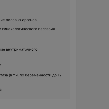
ие половых органов
о гинекологического пессария
ние внутриматочного
:
таза (в т.ч. по беременности до 12
з