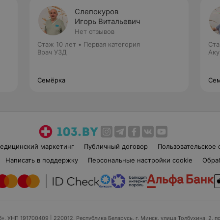
Слепокуров
Игорь Витальевич
Нет отзывов
Стаж 10 лет
•
Первая категория
Ста
Врач УЗД
Аку
Семёрка
Се
едицинский маркетинг
Публичный договор
Пользовательское 
Написать в поддержку
Персональные настройки cookie
Обра
б», УНП 191700409
| 220012, Республика Беларусь, г. Минск, улица Толбухина, 2, п