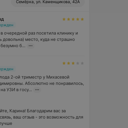
Семёрка, ул. Каменщикова, 42А
зд
вержден
 в очередной раз посетила клинику и 
 довольна) место, куда не страшно 
безумно б...
вержден
лода 2-ой триместр у Михасевой 
имировны. Абсолютно не понравилось, 
на УЗИ в госу...
йте, Карина! Благодарим вас за 
связь, ваш отзыв - это возможность для 
учше 
