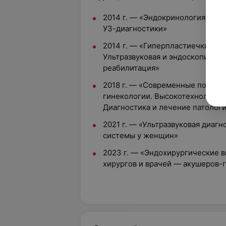
2014 г. — «Эндокринология в ак
УЗ-диагностики»
2014 г. — «Гиперпластиечкие п
Ультразвуковая и эндоскопическ
реабилитация»
2018 г. — «Современные подход
гинекологии. Высокотехнологич
Диагностика и лечение патолог
2021 г. — «Ультразвуковая диаг
системы у женщин»
2023 г. — «Эндохирургические в
хирургов и врачей — акушеров-