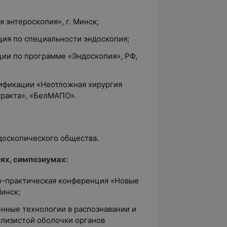
 энтероскопия», г. Минск;
ция по специальности эндоскопия;
ции по программе «Эндоскопия», РФ,
лификации «Неотложная хирургия
ракта», «БелМАПО».
ндоскопического общества.
иях, симпозиумах:
о-практическая конференция «Новые
Минск;
енные технологии в распознавании и
лизистой оболочки органов