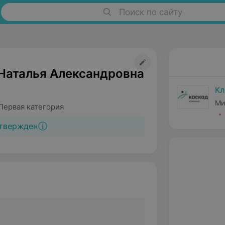
Поиск по сайту
Наталья Александровна
Кл
Ми
Первая категория
твержден