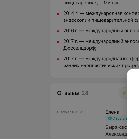
пищеварения», г. Минск;
2014 г. — международная конфе
эндоскопии пищеварительной сис
2016 г. — международный эндоск
2017 г. — международный эндоск
Дюссельдорф;
2017 г. — международная конфе
ранних неопластических процес
Отзывы
28
4.8
Елена
6 апреля 2026
Отзыв подт
Выражаю огро
Александровна