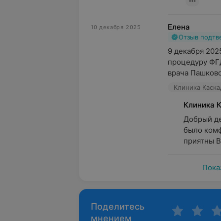
Елена
10 декабря 2025
Отзыв подт
9 декабря 202
процедуру ФГД
врача Пашково
Клиника Каскад
Клиника 
Добрый де
было комф
приятны Ва
Пока
Поделитесь
мнением