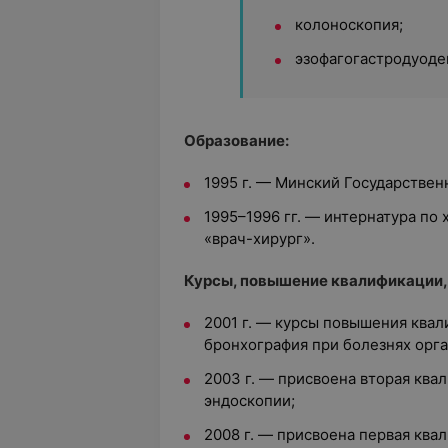
колоноскопия;
эзофагогастродуоде
Образование:
1995 г. — Минский Государствен
1995–1996 гг. — интернатура по
«врач-хирург».
Курсы, повышение квалификации,
2001 г. — курсы повышения ква
бронхография при болезнях орга
2003 г. — присвоена вторая ква
эндоскопии;
2008 г. — присвоена первая ква