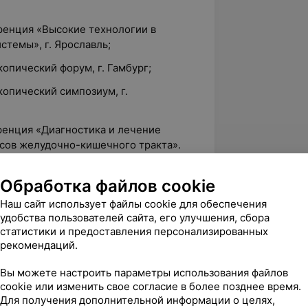
ренция «Высокие технологии в
темы», г. Ярославль;
опический форум, г. Гамбург;
опический симпозиум, г.
ренция «Диагностика и лечение
сов желудочно-кишечного тракта».
Обработка файлов cookie
Наш сайт использует файлы cookie для обеспечения
Клиника Каскад, ул. Кальварийская, 40
удобства пользователей сайта, его улучшения, сбора
статистики и предоставления персонализированных
рекомендаций.
вержден
Вы можете настроить параметры использования файлов
мную благодарность Пашковой Наталье 
cookie или изменить свое согласие в более позднее время.
 и всей команде специалистов за 
Для получения дополнительной информации о целях,