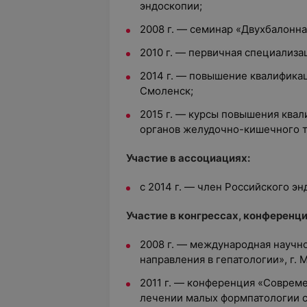
эндоскопии;
2008 г. — семинар «Двухбалонная
2010 г. — первичная специализа
2014 г. — повышение квалифика
Смоленск;
2015 г. — курсы повышения ква
органов желудочно-кишечного т
Участие в ассоциациях:
с 2014 г. — член Российского э
Участие в конгрессах, конференц
2008 г. — международная научн
направления в гепатологии», г. 
2011 г. — конференция «Соврем
лечении малых формпатологии с