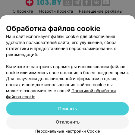
О проекте
Новости проекта
Размещение рекламы
Медицинский маркетинг
Публичный договор
Обработка файлов cookie
Пользовательское соглашение
Способы оплаты
Наш сайт использует файлы cookie для обеспечения
Вакансии
Партнеры
удобства пользователей сайта, его улучшения, сбора
Написать руководителю 103.by
статистики и предоставления персонализированных
Написать в поддержку
рекомендаций.
Персональные настройки cookie
Вы можете настроить параметры использования файлов
Обработка персональных данных
cookie или изменить свое согласие в более позднее время.
Для получения дополнительной информации о целях,
сроках и порядке использования файлов cookie вы
можете ознакомиться с нашей
Политикой обработки
файлов cookie
Принять
© 2026 ООО «Артокс Лаб», УНП 191700409
| 220012, Республика Беларусь,
г. Минск, улица Толбухина, 2, пом. 16 | help@103.by
Отклонить
Служба поддержки
+375 291212755
Персональные настройки Cookie