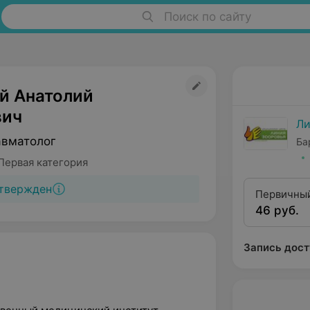
Поиск по сайту
й Анатолий
вич
Ли
авматолог
Ба
Первая категория
твержден
Первичный
46 руб.
Запись дост