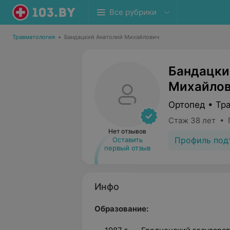
Все рубрики
Травматология
•
Бандацкий Анатолий Михайлович
Бандацки
Михайло
Ортопед • Тр
Стаж 38 лет • 
Нет отзывов
Профиль под
Оставить
первый отзыв
Инфо
Образование: