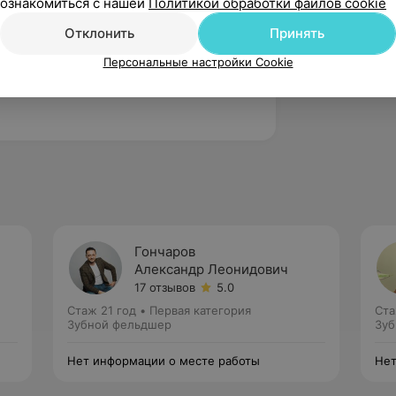
ознакомиться с нашей
Политикой обработки файлов cookie
бов и полости рта» в Гродненском
Отклонить
Принять
колледже
Персональные настройки Cookie
ика терапевтических заболеваний
нском государственном медицинском
Гончаров
Александр Леонидович
17 отзывов
5.0
Стаж 21 год
•
Первая категория
Ста
Зубной фельдшер
Зуб
Нет информации о месте работы
Нет