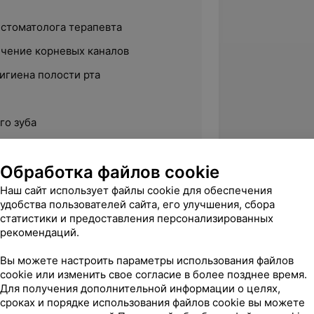
-стоматолога терапевта
чение корневых каналов
игиена полости рта
го зуба
Обработка файлов cookie
Наш сайт использует файлы cookie для обеспечения
удобства пользователей сайта, его улучшения, сбора
ственный медицинский колледж
статистики и предоставления персонализированных
рекомендаций.
ика терапевтических заболеваний
Вы можете настроить параметры использования файлов
нском государственном медицинском
cookie или изменить свое согласие в более позднее время.
Для получения дополнительной информации о целях,
сроках и порядке использования файлов cookie вы можете
 лечения и профилактики