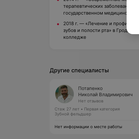
терапевтических заболеваний зу
государственном медицинском 
2018 г. — «Лечение и профилакт
зубов и полости рта» в Гродне
колледже
Другие специалисты
Потапенко
Николай Владимирович
Нет отзывов
Стаж 27 лет
•
Первая категория
Зубной фельдшер
Нет информации о месте работы