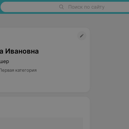
Поиск по сайту
а Ивановна
дшер
Первая категория