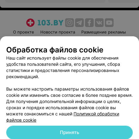
О проекте
Новости проекта
Размещение рекламы
Медицинский маркетинг
Публичный договор
Обработка файлов cookie
Пользовательское соглашение
Способы оплаты
Наш сайт использует файлы cookie для обеспечения
Вакансии
Партнеры
удобства пользователей сайта, его улучшения, сбора
Написать руководителю 103.by
статистики и предоставления персонализированных
Написать в поддержку
рекомендаций.
Персональные настройки cookie
Вы можете настроить параметры использования файлов
Обработка персональных данных
cookie или изменить свое согласие в более позднее время.
Для получения дополнительной информации о целях,
сроках и порядке использования файлов cookie вы
можете ознакомиться с нашей
Политикой обработки
файлов cookie
Принять
© 2026 ООО «Артокс Лаб», УНП 191700409
| 220012, Республика Беларусь,