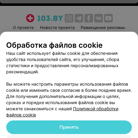
О проекте
Новости проекта
Размещение рекламы
Медицинский маркетинг
Публичный договор
Обработка файлов cookie
Пользовательское соглашение
Способы оплаты
Наш сайт использует файлы cookie для обеспечения
Вакансии
Партнеры
удобства пользователей сайта, его улучшения, сбора
Написать руководителю 103.by
статистики и предоставления персонализированных
Написать в поддержку
рекомендаций.
Персональные настройки cookie
Вы можете настроить параметры использования файлов
Обработка персональных данных
cookie или изменить свое согласие в более позднее время.
Для получения дополнительной информации о целях,
сроках и порядке использования файлов cookie вы
можете ознакомиться с нашей
Политикой обработки
файлов cookie
Принять
© 2026 ООО «Артокс Лаб», УНП 191700409
| 220012, Республика Беларусь,
г. Минск, улица Толбухина, 2, пом. 16 | help@103.by