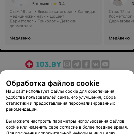
5 отзывов
3.4
3
Стаж 18 лет
•
Высшая категория
•
Кандидат
Стаж 17 лет
медицинских наук • Доцент
Косметолог 
Дерматолог • Трихолог • Детский
Дерматовене
дерматолог
Дерматолог
МедАвеню
МедАвеню
О проекте
Новости проекта
Размещение рекламы
Обработка файлов cookie
Медицинский маркетинг
Публичный договор
Пользовательское соглашение
Способы оплаты
Наш сайт использует файлы cookie для обеспечения
удобства пользователей сайта, его улучшения, сбора
Вакансии
Партнеры
статистики и предоставления персонализированных
Написать руководителю 103.by
рекомендаций.
Написать в поддержку
Вы можете настроить параметры использования файлов
Персональные настройки cookie
cookie или изменить свое согласие в более позднее время.
Обработка персональных данных
Для получения дополнительной информации о целях,