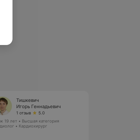
Тишкевич
Игорь Геннадьевич
1 отзыв
5.0
ж 19 лет
•
Высшая категория
диолог • Кардиохирург