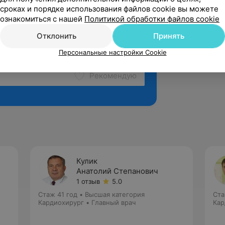
сроках и порядке использования файлов cookie вы можете
ознакомиться с нашей
Политикой обработки файлов cookie
Отклонить
Принять
Персональные настройки Cookie
Рекомендую
Кулик
Анатолий Степанович
1 отзыв
5.0
Стаж 41 год
•
Высшая категория
Ста
Кардиохирург • Главный врач
Кар