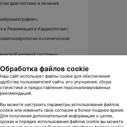
огии диагностики и лечения
онейромиографии»;
я и Реанимация в Кардиологии»;
 соматоневрологии в клинической
рической нервной системы»;
в Неврологии»;
Обработка файлов cookie
Неврологии»;
Наш сайт использует файлы cookie для обеспечения
удобства пользователей сайта, его улучшения, сбора
 вертеброневрологических синдромов»;
статистики и предоставления персонализированных
лизационная диагностика
рекомендаций.
Вы можете настроить параметры использования файлов
пированию»;
cookie или изменить свое согласие в более позднее время.
Для получения дополнительной информации о целях,
ной терапии».
сроках и порядке использования файлов cookie вы можете