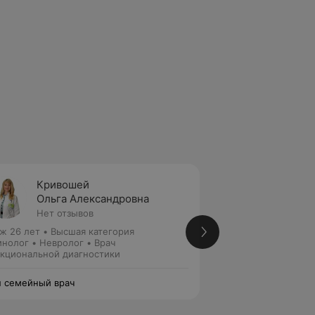
Кривошей
Усенк
Ольга Александровна
Анна 
Нет отзывов
Нет от
ж 26 лет
•
Высшая категория
Стаж 9 лет
•
Втора
нолог • Невролог • Врач
Невролог
кциональной диагностики
 семейный врач
Ваш семейный вра