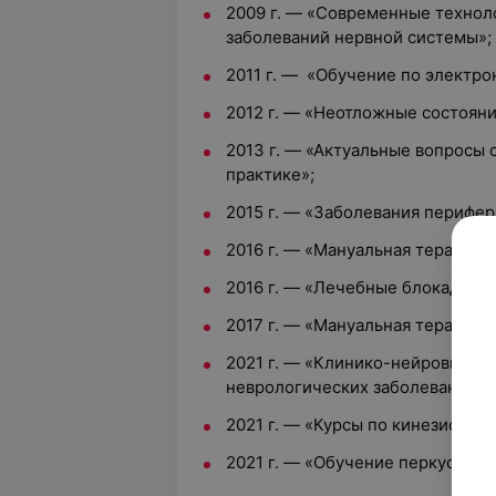
2009 г. — «Современные технол
заболеваний нервной системы»;
2011 г. — «Обучение по электр
2012 г. — «Неотложные состояни
2013 г. — «Актуальные вопросы
практике»;
2015 г. — «Заболевания перифе
2016 г. — «Мануальная терапия 
2016 г. — «Лечебные блокады в 
2017 г. — «Мануальная терапия
2021 г. — «Клинико-нейровизуа
неврологических заболеваний»;
2021 г. — «Курсы по кинезиотей
2021 г. — «Обучение перкуссион