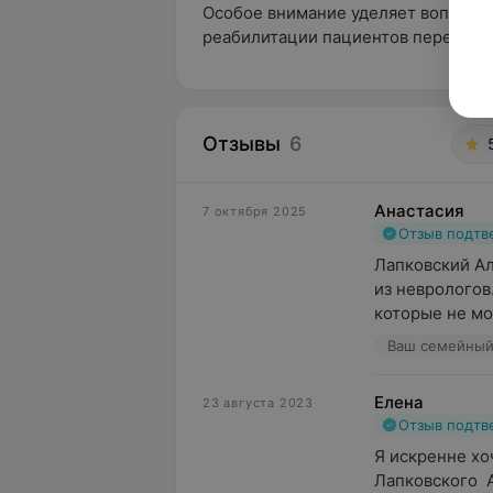
Особое внимание уделяет вопросам
реабилитации пациентов перенесши
Отзывы
6
Анастасия
7 октября 2025
Отзыв подт
Лапковский Ал
из неврологов.
которые не мог
Ваш семейный 
Елена
23 августа 2023
Отзыв подт
Я искренне хо
Лапковского  