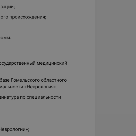
зации;
ного происхождения;
ромы.
государственный медицинский
 базе Гомельского областного
циальности «Неврология».
динатура по специальности
Неврологии»;