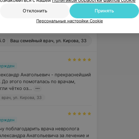
ознакомиться с нашей
Политикой обработки файлов cookie
 профилактики инсультов,
х инсульт.
Отклонить
Принять
Персональные настройки Cookie
5.0
Ваш семейный врач, ул. Кирова, 33
вержден
ександр Анатольевич - прекраснейший 
 До этого помоталась по врачам, 
ли чётко оз...
врач, ул. Кирова, 33
вержден
чу поблагодарить врача невролога 
Александра Анатольевича за лечение и 