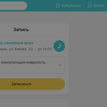
Избранное
Войти
Запись
ш семейный врач
мель, ул. Кирова, 33
до 16:00
 консультация невролога
алификационной категории
Записаться