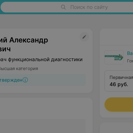
Поиск по сайту
ий Александр
вич
Ва
рач функциональной диагностики
Го
Высшая категория
Первичная
твержден
46 руб.
высшей кв