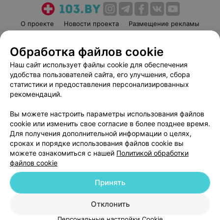
О проекте
Новости проекта
Размещение рекламы
Медицинский маркетинг
Публичный договор
Обработка файлов cookie
Пользовательское соглашение
Способы оплаты
Наш сайт использует файлы cookie для обеспечения
Вакансии
Партнеры
удобства пользователей сайта, его улучшения, сбора
Написать руководителю 103.by
статистики и предоставления персонализированных
Написать в поддержку
рекомендаций.
Персональные настройки cookie
Вы можете настроить параметры использования файлов
Обработка персональных данных
cookie или изменить свое согласие в более позднее время.
Для получения дополнительной информации о целях,
сроках и порядке использования файлов cookie вы
можете ознакомиться с нашей
Политикой обработки
файлов cookie
Принять
© 2026 ООО «Артокс Лаб», УНП 191700409
| 220012, Республика Беларусь,
г. Минск, улица Толбухина, 2, пом. 16 | help@103.by
Отклонить
Служба поддержки
+375 291212755
Персональные настройки Cookie