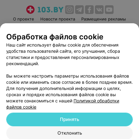
О проекте
Новости проекта
Размещение рекламы
Медицинский маркетинг
Публичный договор
Обработка файлов cookie
Пользовательское соглашение
Способы оплаты
Наш сайт использует файлы cookie для обеспечения
Вакансии
Партнеры
удобства пользователей сайта, его улучшения, сбора
Написать руководителю 103.by
статистики и предоставления персонализированных
Написать в поддержку
рекомендаций.
Персональные настройки cookie
Вы можете настроить параметры использования файлов
Обработка персональных данных
cookie или изменить свое согласие в более позднее время.
Для получения дополнительной информации о целях,
сроках и порядке использования файлов cookie вы
можете ознакомиться с нашей
Политикой обработки
файлов cookie
Принять
© 2026 ООО «Артокс Лаб», УНП 191700409
| 220012, Республика Беларусь,
г. Минск, улица Толбухина, 2, пом. 16 | help@103.by
Отклонить